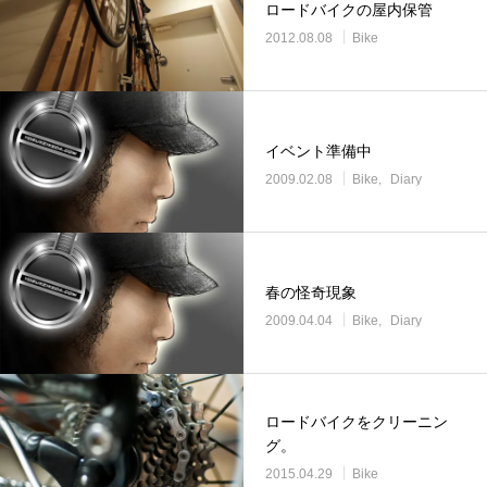
ロードバイクの屋内保管
2012.08.08
Bike
イベント準備中
2009.02.08
Bike
Diary
春の怪奇現象
2009.04.04
Bike
Diary
ロードバイクをクリーニン
グ。
2015.04.29
Bike