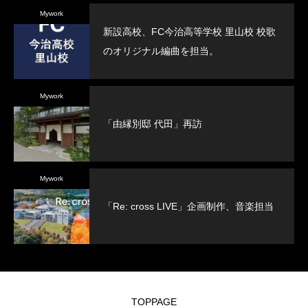
Mywork
新設高校、FC今治高等学校 里山校 校歌
のオリジナル編曲を担当。
Mywork
「由縁別邸 代田」再訪
Mywork
「Re: cross LIVE」企画制作、音楽担当
TOPPAGE