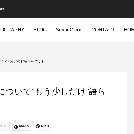
ers.
IOGRAPHY
BLOG
SoundCloud
CONTACT
HO
”もう少しだけ”語らせてくれ
について”もう少しだけ”語ら
RSS
feedly
Pin it