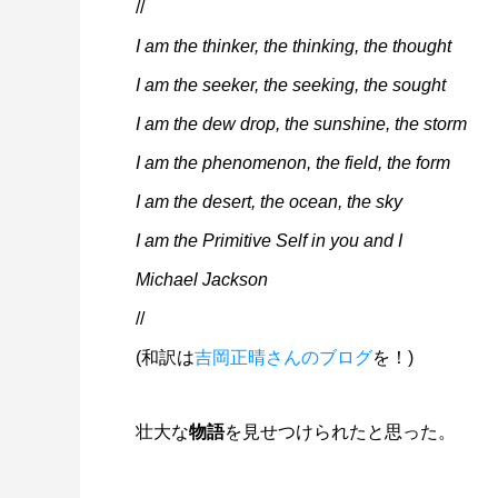
//
I am the thinker, the thinking, the thought
I am the seeker, the seeking, the sought
I am the dew drop, the sunshine, the storm
I am the phenomenon, the field, the form
I am the desert, the ocean, the sky
I am the Primitive Self in you and I
Michael Jackson
//
(和訳は
吉岡正晴さんのブログ
を！)
壮大な
物語
を見せつけられたと思った。