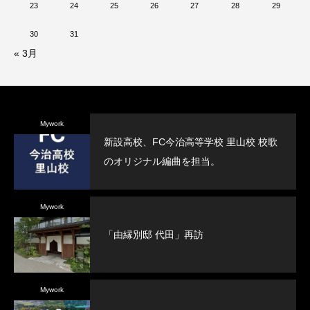
23
24
25
26
27
28
29
30
31
« 3月
Mywork
新設高校、FC今治高等学校 里山校 校歌
のオリジナル編曲を担当。
Mywork
「由縁別邸 代田」再訪
Mywork