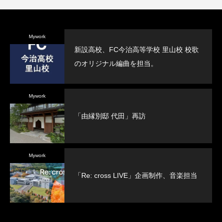
Mywork
新設高校、FC今治高等学校 里山校 校歌
のオリジナル編曲を担当。
Mywork
「由縁別邸 代田」再訪
Mywork
「Re: cross LIVE」企画制作、音楽担当