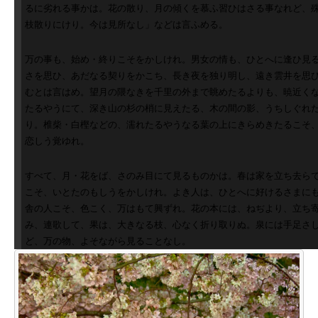
るに劣れる事かは。花の散り、月の傾くを慕ふ習ひはさる事なれど、
枝散りにけり。今は見所なし」などは言ふめる。
万の事も、始め・終りこそをかしけれ。男女の情も、ひとへに逢ひ見
さを思ひ、あだなる契りをかこち、長き夜を独り明し、遠き雲井を思
むとは言はめ。望月の隈なきを千里の外まで眺めたるよりも、暁近く
たるやうにて、深き山の杉の梢に見えたる、木の間の影、うちしぐれ
り。椎柴・白樫などの、濡れたるやうなる葉の上にきらめきたるこそ
恋しう覚ゆれ。
すべて、月・花をば、さのみ目にて見るものかは。春は家を立ち去ら
こそ、いとたのもしうをかしけれ。よき人は、ひとへに好けるさまに
舎の人こそ、色こく、万はもて興ずれ。花の本には、ねぢより、立ち
み、連歌して、果は、大きなる枝、心なく折り取りぬ。泉には手足さ
ど、万の物、よそながら見ることなし。