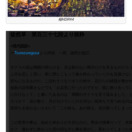
桜HDR#4
徒然草 第百三十七段
より抜粋
<現代語訳>
〜
Tsurezuregusa
より拝借。一部、池田が改訂。
サクラの花は満開の時だけを、月は影のない満月だけを見るものだろ
ぶ月を恋しく思い、家に閉じこもって春が終わっていくのを見届けな
持ちになるものだ。こぼれそうなツボミの枝や、花びらの絨毯が敷か
短歌の説明書きなどでも「お花見に行ったのですが、既に散り去って
に行けなくて」と書いてあるのは「満開のサクラを見て詠みました」
ろうか？ 花が散り、月が欠けていくのを切ない気持ちで見つめるの
気持ちを知らない人がいて「この枝も、あの枝も、花が散ってしまっ
この世界の事は、始めと終わりが大切なのだ。男女の情事だって、本
か？ 逢わずに終わった恋の切なさに胸を焦がし、変わってしまった