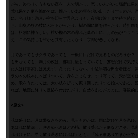
がら、終わりそうもない夜を一人で明かし、恋しい人がいる場所に男
荒れ果てた庭を眺めては、懐かしいあの頃を想い出したりするのが、
に、光り輝く満月が空を照らす景色よりも、夜明け近くまで待ち続け
ち、山奥の杉の枝にぶら下がったり、樹の間に影を作ったり、時折雨
は、格別に神々しい。椎や樫の木の濡れた葉の上に、月の光がキラキ
え、この気持ちを誰かと共有したくなり、京都が恋しくなる。
月であってもサクラであっても、一概に目だけで見るものだろうか？
も出なくても、満月の夜は、部屋に籠もっていても、妄想だけで気持
た人は好事家には見えず、貪ったりしない。中途半端な田舎者ほど、
ラの木の根本にへばりついて、身をよじらせ、すり寄って、穴が空く
め、歌をうたっては、太い枝を折って振り回したりする始末である。
れば、地面に降りて足跡を付けたがり、自然をあるがままに、客観的
<原文>
花は盛りに、月は隈なきをのみ、見るものかは。雨に対ひて月を恋ひ
あはれに情深し。咲きぬべきほどの梢、散り萎れたる庭などこそ、見
れりけるに、早く散り過ぎにければ」とも、「障る事ありてまからで