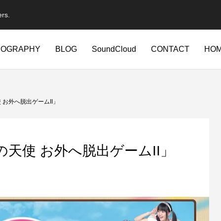
ers.
IOGRAPHY
BLOG
SoundCloud
CONTACT
HO
 お外へ脱出ゲームII」
の天使 お外へ脱出ゲームII」