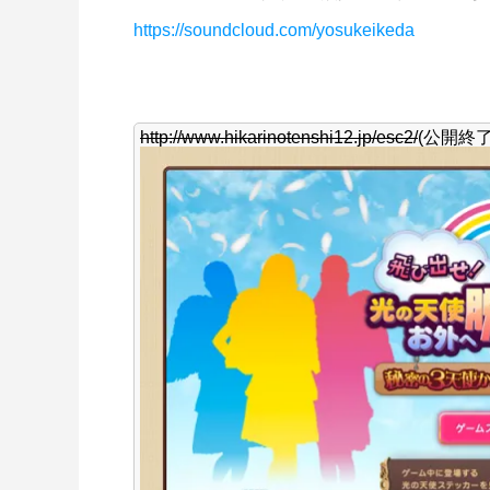
https://soundcloud.com/yosukeikeda
http://www.hikarinotenshi12.jp/esc2/
(公開終了