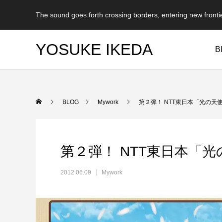
The sound goes forth crossing borders, entering new fronti
YOSUKE IKEDA
B
BLOG
Mywork
第２弾！ NTT東日本「光の天使
第２弾！ NTT東日本「光
2012.06.09
Mywork