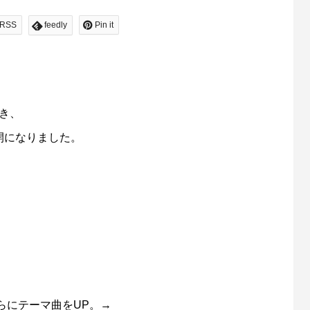
RSS
feedly
Pin it
き、
開になりました。
らにテーマ曲をUP。→