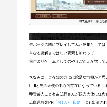
NTT東日本「光の天使
今度はカフェに閉じ込められた光の天使た
し、無事外に脱出できるのか!?
デバッグの際にプレイしてみた感想としては
単なる謎解きではない要素も加わって、
前作よりゲームとしてのやりごたえが増して
ちなみに、ご存知の方には蛇足な情報かと思
I、IIと光の天使の中心的存在になっている
毒舌芸人こと有吉弘行さんが観光大使に任命
広島県観光PR「
おしい！広島
」にも出演さ