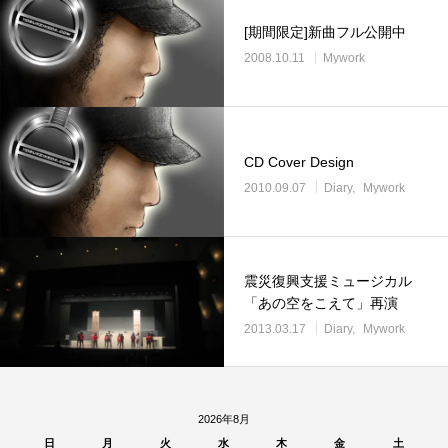
[期間限定]新曲フル公開中
2008.10.11
Mywork
CD Cover Design
2010.09.07
Diary
Mywork
震災復興支援ミュージカル
「あの空をこえて」再演
2013.03.17
Diary
Mywork
2026年8月
日
月
火
水
木
金
土