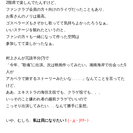
2階席で楽しんでたんすけど、
ファンクラブ会員の方々向けのライヴだったこともあり、
お客さんのノリは最高。
ゴスペラーズもさぞかし歌ってて気持ちよかったろうなぁ。
いいステージを観れたというのと、
ファンの方々も一緒になって作った空間は
参加してて楽しかったなぁ。
村上さんが冗談半分(?)で
「今年、”歌魂”に出演。次は映画作ってみたい。湘南海岸で出会った5
人が
アカペラで旅するストーリーみたいな. . . . .」なんてことを言ってた
けど、
ああ、エキストラの海坊主役でも、クラゲ役でも、、、
いっそのこと嫌われ者の越前クラゲでいいので
こっそり出演してみたい. . . なんて勝手に妄想。
いや、むしろ、
私は貝になりたい！
(・д・)!!ﾁｰﾝ