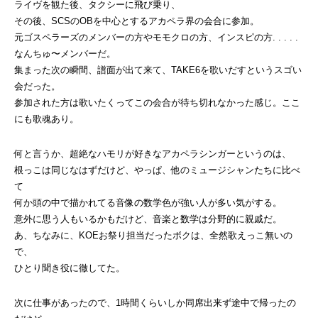
ライヴを観た後、タクシーに飛び乗り、
その後、SCSのOBを中心とするアカペラ界の会合に参加。
元ゴスペラーズのメンバーの方やモモクロの方、インスピの方. . . . .
なんちゅ〜メンバーだ。
集まった次の瞬間、譜面が出て来て、TAKE6を歌いだすというスゴい
会だった。
参加された方は歌いたくってこの会合が待ち切れなかった感じ。ここ
にも歌魂あり。
何と言うか、超絶なハモリが好きなアカペラシンガーというのは、
根っこは同じなはずだけど、やっぱ、他のミュージシャンたちに比べ
て
何か頭の中で描かれてる音像の数学色が強い人が多い気がする。
意外に思う人もいるかもだけど、音楽と数学は分野的に親戚だ。
あ、ちなみに、KOEお祭り担当だったボクは、全然歌えっこ無いの
で、
ひとり聞き役に徹してた。
次に仕事があったので、1時間くらいしか同席出来ず途中で帰ったの