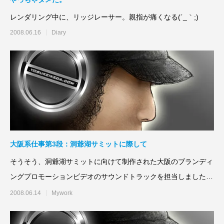
レンダリング中に、リッジレーサー。親指が痛くなる(´_｀;)
2008.06.16
Diary
大阪系仕事第3段：洞爺湖サミットに際して
そうそう、洞爺湖サミットに向けて制作された大阪のブランディ
ングプロモーションビデオのサウンドトラックを担当しました。
(さらに&hel
2008.06.14
Mywork