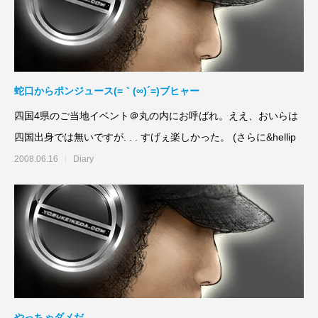
蛇口からポンジュース(=｀(∞)´=)ブヒャー
四国4県のご当地イベント＠丸の内にお呼ばれ。ええ、おいらは
四国出身では無いですが. . . すげぇ楽しかった。 (さらに&hellip
2008.06.16
Diary
やっちゃダメだ。