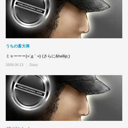
うちの蒼大将
ミャーーー(=´д｀=) (さらに&hellip;)
2008.06.13
Diary