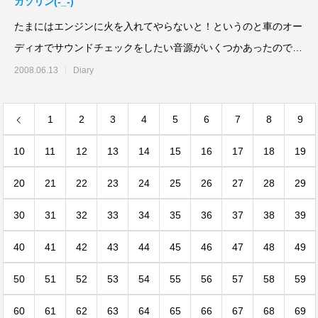
ガソリン(-_-)
たまにはエンジンに火を入れてやらないと！というのと車のオー
ディオでサウンドチェックをしたい音源がいくつかあったので、
車で打合せに出かけた
2008.06.13
Diary
1
2
3
4
5
6
7
8
9
10
11
12
13
14
15
16
17
18
19
20
21
22
23
24
25
26
27
28
29
30
31
32
33
34
35
36
37
38
39
40
41
42
43
44
45
46
47
48
49
50
51
52
53
54
55
56
57
58
59
60
61
62
63
64
65
66
67
68
69