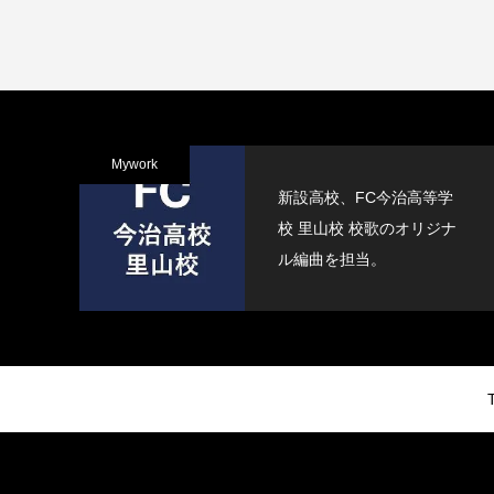
Mywork
新設高校、FC今治高等学
校 里山校 校歌のオリジナ
ル編曲を担当。