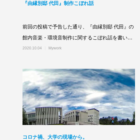
『由縁別邸 代田』制作こぼれ話
前回の投稿で予告した通り、『由縁別邸 代田』の
館内音楽・環境音制作に関するこぼれ話を書いて
みようと思う。前投稿：『由縁別邸 代田』h
2020.10.04
Mywork
コロナ禍、大学の現場から。