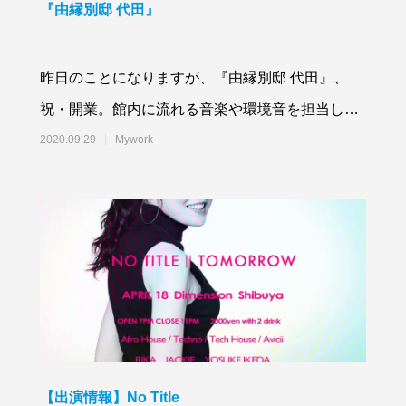
『由縁別邸 代田』
昨日のことになりますが、『由縁別邸 代田』、
祝・開業。館内に流れる音楽や環境音を担当しま
した。 (さらに&hellip;)
2020.09.29
Mywork
【出演情報】No Title