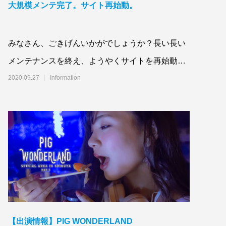
大規模メンテ完了。サイト再始動。
みなさん、ごきげんいかがでしょうか？長い長い
メンテナンスを終え、ようやくサイトを再始動し
ます。 (さらに&hellip;)
2020.09.27
Information
【出演情報】PIG WONDERLAND