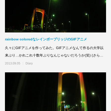
rainbow coloredなレインボーブリッジのGIFアニメ
久々にGIFアニメを作ってみた。GIFアニメなんて作るの大学以
来ぶり…かれこれ十数年ぶりなんじゃないだろうか(笑) (さらに
&h
2013.09.05
Diary