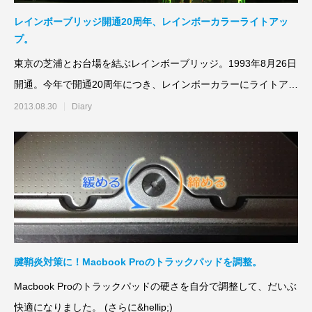
レインボーブリッジ開通20周年、レインボーカラーライトアッ
プ。
東京の芝浦とお台場を結ぶレインボーブリッジ。1993年8月26日
開通。今年で開通20周年につき、レインボーカラーにライトアッ
プされている
2013.08.30
Diary
腱鞘炎対策に！Macbook Proのトラックパッドを調整。
Macbook Proのトラックパッドの硬さを自分で調整して、だいぶ
快適になりました。 (さらに&hellip;)