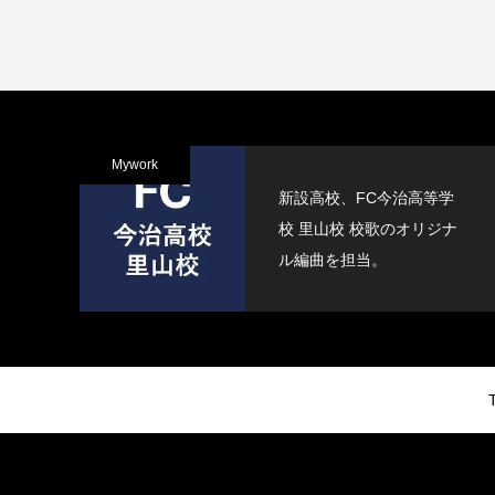
Mywork
新設高校、FC今治高等学
校 里山校 校歌のオリジナ
ル編曲を担当。