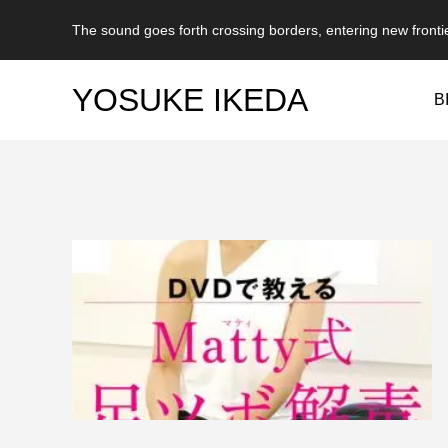
The sound goes forth crossing borders, entering new fronti
YOSUKE IKEDA
B