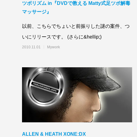
ツボリズム in『DVDで教える Matty式足ツボ解毒
マッサージ』
以前、こちらでちょいと前振りした謎の案件、つ
いにリリースです。 (さらに&hellip;)
2010.11.01
Mywork
ALLEN & HEATH XONE:DX