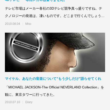
テレビ市場はメーカー各社の3Dテレビ競争真っ盛りですね。テ
クノロジーの発達は、凄いものです。どこまで行くんでしょう
か。ということで、
2010.08.04
Misc
マイケル、あなたの音楽について”もう少しだけ”語らせてくれ
「MICHAEL JACKSON-The Official NEVERLAND Collection」を
観に、東京タワーに行ってきた。
2010.07.10
Diary